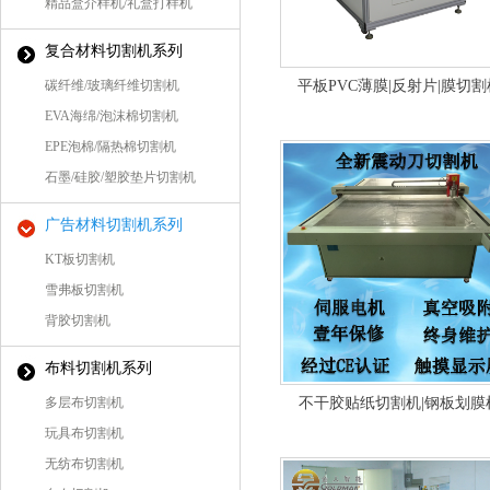
精品盒介样机/礼盒打样机
复合材料切割机系列
碳纤维/玻璃纤维切割机
平板PVC薄膜|反射片|膜切割
EVA海绵/泡沫棉切割机
EPE泡棉/隔热棉切割机
石墨/硅胶/塑胶垫片切割机
广告材料切割机系列
KT板切割机
雪弗板切割机
背胶切割机
布料切割机系列
多层布切割机
不干胶贴纸切割机|钢板划膜
玩具布切割机
无纺布切割机